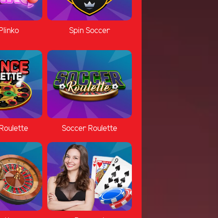
Plinko
Spin Soccer
Roulette
Soccer Roulette