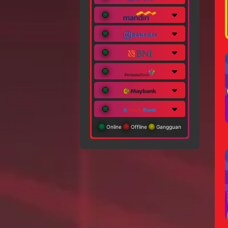
Online
Offline
Gangguan