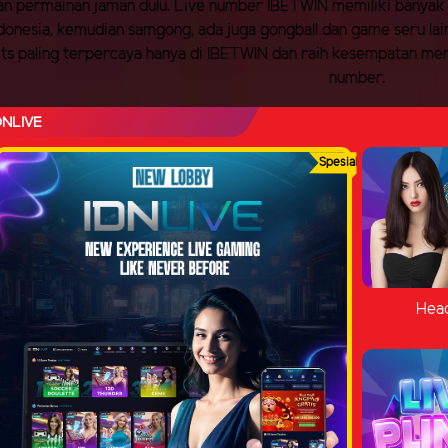
an permainan jaman dulu. Live number IBETWIN memiliki banyak
donesia, kemudian samgong, ada juga gongball dan game seru lai
its paling terpercaya hanya di IBETWIN dan raih kesempatan me
number.
DNLIVE
Spesial
Head