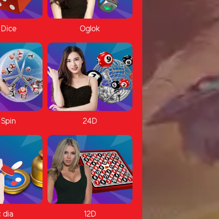
 Dice
Oglok
 Spin
24D
 dia
12D