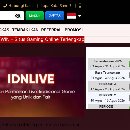
Hubungi Kami
Lupa Kata Sandi?
DAFTAR
GKAS
TEMBAK IKAN
REFERRAL
PROMOSI
e Terlengkap & Terpercaya di Indonesia! ✅ Segera dapat
atkan nostalgia pecinta taruhan online