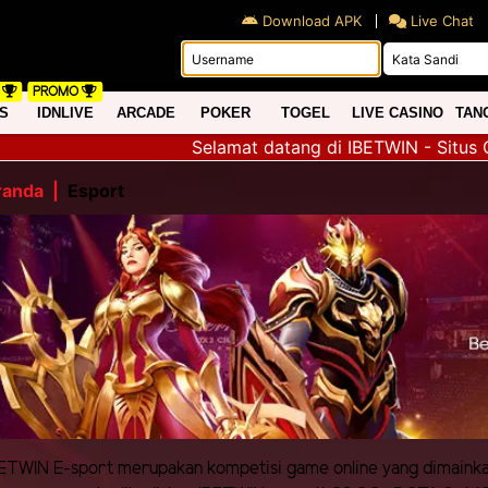
Download APK
Live Chat
O
PROMO
S
IDNLIVE
ARCADE
POKER
TOGEL
LIVE CASINO
TAN
Selamat datang di IBETWIN - Situs Gaming Onlin
randa
Esport
ETWIN E-sport merupakan kompetisi game online yang dimainkan