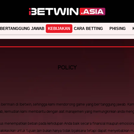
BERTANGGUNG JAWAB
KEBIJAKAN
CARA BETTING
PHISING
POLICY
g bermain di Ibetwin, sehingga kami mendorong game yang bertanggung jawab. Kam
b, kemudian kami membantu dengan alat manajemen yang memungkinkan anda menga
harus menempatkan beban pada kehidupan Anda baik secara finansial maupun emosion
lokasikan untuk tujuan lain bukan hanya tidak bijaksana tetapi dapat menyebabkan ma