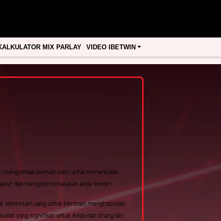
KALKULATOR MIX PARLAY
VIDEO IBETWIN
i mengizinkan pemain kami untuk menentukan
tur dan mengontrol batasan anda sendiri.
al. Meminjam uang untuk bermain, menghabiskan
salah yang signifikan untuk Anda dan orang lain