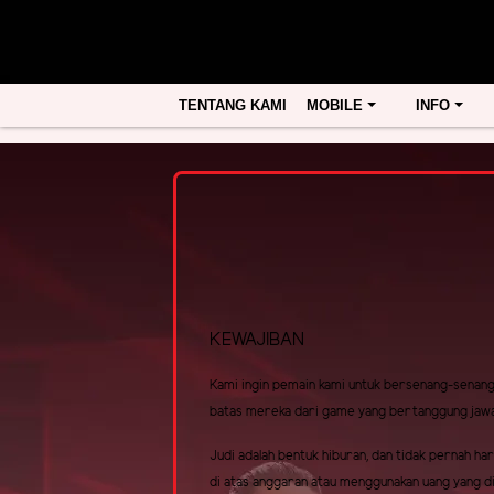
TENTANG KAMI
MOBILE
INFO
KEWAJIBAN
Kami ingin pemain kami untuk bersenang-senan
batas mereka dari game yang bertanggung jawa
Judi adalah bentuk hiburan, dan tidak pernah 
di atas anggaran atau menggunakan uang yang dia