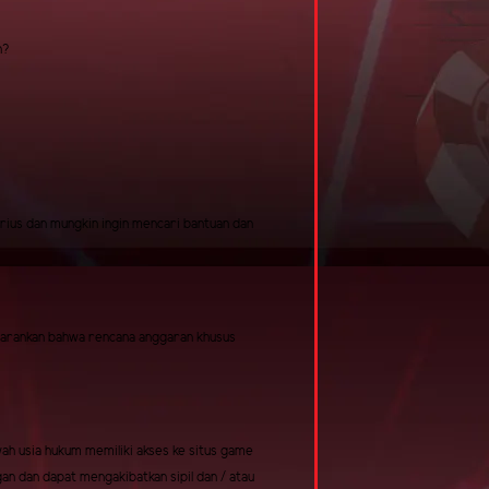
n?
rius dan mungkin ingin mencari bantuan dan
yarankan bahwa rencana anggaran khusus
ah usia hukum memiliki akses ke situs game
an dan dapat mengakibatkan sipil dan / atau